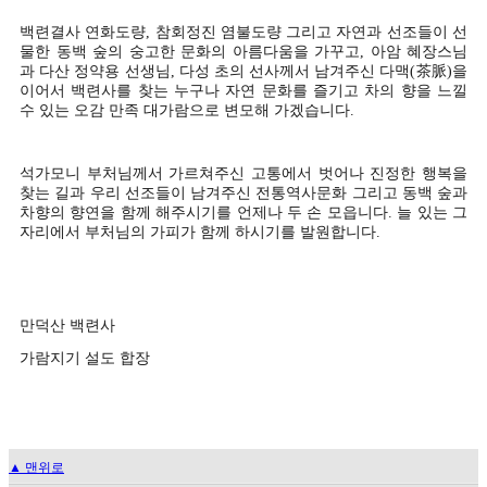
백련결사 연화도량
,
참회정진 염불도량 그리고 자연과 선조들이 선
물한 동백 숲의 숭고한 문화의 아름다움을 가꾸고
,
아암 혜장스님
과 다산 정약용 선생님
,
다성 초의 선사께서 남겨주신 다맥
(
茶脈
)
을
이어서 백련사를 찾는 누구나 자연 문화를 즐기고 차의 향을 느낄
수 있는 오감 만족 대가람으로 변모해 가겠습니다
.
석가모니 부처님께서 가르쳐주신 고통에서 벗어나 진정한 행복을
찾는 길과 우리 선조들이 남겨주신 전통역사문화 그리고 동백 숲과
차향의 향연을 함께 해주시기를 언제나 두 손 모읍니다
.
늘 있는 그
자리에서 부처님의 가피가 함께 하시기를 발원합니다
.
만덕산 백련사
가람지기 설도 합장
▲ 맨위로