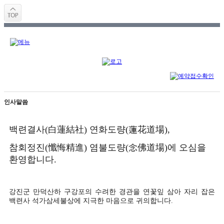
인사말씀
백련결사
(
白蓮結社
)
연화도량
(
蓮花道場
),
참회정진
(
懺悔精進
)
염불도량
(
念佛道場
)
에 오심을
환영합니다
.
강진군 만덕산하 구강포의 수려한 경관을 연꽃잎 삼아 자리 잡은
백련사 석가삼세불상에 지극한 마음으로 귀의합니다
.