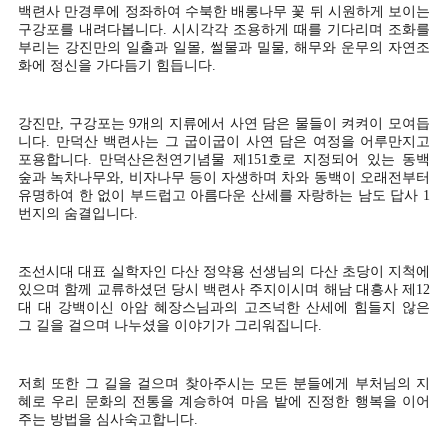
백련사 만경루에 정좌하여 수북한 배롱나무 꽃 뒤 시원하게 보이는
구강포를 내려다봅니다
.
시시각각 조용하게 때를 기다리며 조화를
부리는 강진만의 일출과 일몰
,
썰물과 밀물
,
해무와 운무의 자연조
화에 정신을 가다듬기 힘듭니다
.
강진만
,
구강포는
9
개의 지류에서 사연 담은 물들이 켜켜이 모여듭
니다
.
만덕산 백련사는 그 굽이굽이 사연 담은 여정을 어루만지고
포용합니다
.
만덕산은천연기념물 제
151
호로 지정되어 있는 동백
숲과 녹차나무와
,
비자나무 등이 자생하며 차와 동백이 오래전부터
유명하여 한 없이 부드럽고 아름다운 산세를 자랑하는 남도 답사
1
번지의 숨결입니다
.
조선시대 대표 실학자인 다산 정약용 선생님의 다산 초당이 지척에
있으며 함께 교류하셨던 당시 백련사 주지이시며 해남 대흥사 제
12
대 대 강백이신 아암 혜장스님과의 고즈넉한 산세에 힘들지 않은
그 길을 걸으며 나누셨을 이야기가 그리워집니다
.
저희 또한 그 길을 걸으며 찾아주시는 모든 분들에게 부처님의 지
혜로 우리 문화의 전통을 계승하여 마음 밭에 진정한 행복을 이어
주는 방법을 심사숙고합니다
.